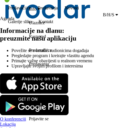
Predavači/ce
Predavanja
Novosti
Info
B/H/S
Agenda
Galerije slika
Kontakt
Ulaznice
Informacije na dlanu:
Raspored
preuzmite našu aplikaciju
Predavači/ce
Povežite se s ostalim sudionicima događaja
Pregledajte program i kreirajte vlastitu agendu
Primajte važne obavijesti u realnom vremenu
Predavanja
Upravljajte svojim profilom i interesima
Novosti
Galerije slika
Kontakt
Prijavite se
O konferenciji
Lokacija